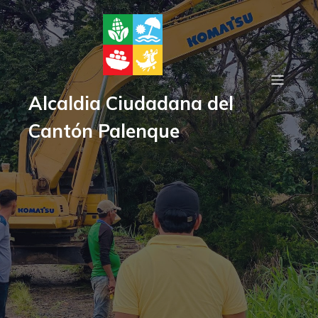
Alcaldia Ciudadana del
Cantón Palenque
«¡Palenque Renace! Avanza
al 40% el Proyecto de
Regeneración en la Entrada
de Palenque, Mejora en
Camino a la Ciudadela Alto