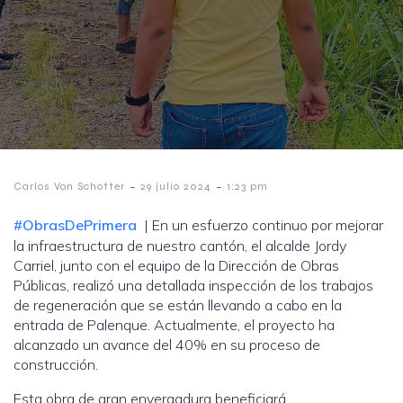
Palenque y la Unidad
Educativa Nicolás Infante»
-
-
Carlos Von Schotter
29 julio 2024
1:23 pm
#ObrasDePrimera
| En un esfuerzo continuo por mejorar
la infraestructura de nuestro cantón, el alcalde Jordy
Carriel, junto con el equipo de la Dirección de Obras
Públicas, realizó una detallada inspección de los trabajos
de regeneración que se están llevando a cabo en la
entrada de Palenque. Actualmente, el proyecto ha
alcanzado un avance del 40% en su proceso de
construcción.
Esta obra de gran envergadura beneficiará