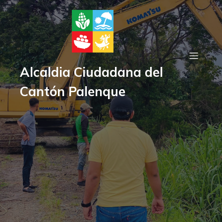
Alcaldia Ciudadana del
Cantón Palenque
Gorbierno Autónomo
Descentralizado del Cantón
Palenque