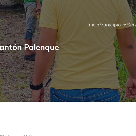
Inicio
Municipio
Ser
Cantón Palenque
Elecciòn de la reina de
Palenque
-
bre 2023
2:24 pm