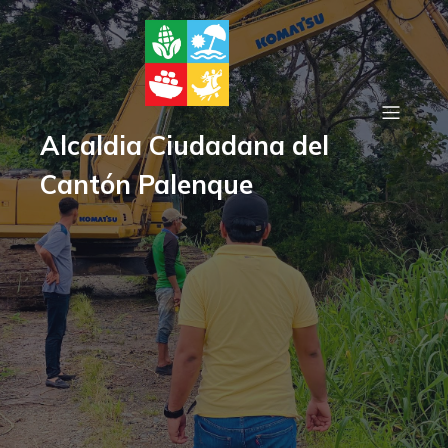
Alcaldia Ciudadana del
Cantón Palenque
Gorbierno Autónomo
Descentralizado del Cantón
Palenque