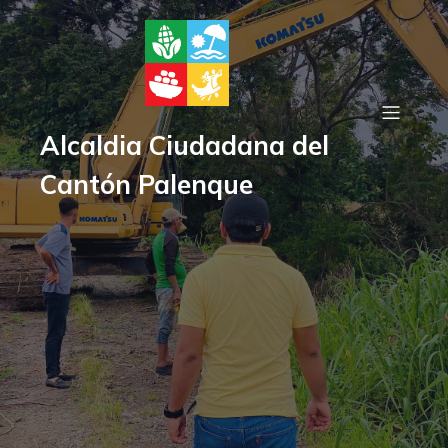
Alcaldia Ciudadana del
Cantón Palenque
Gorbierno Autónomo
Descentralizado del Cantón
Palenque