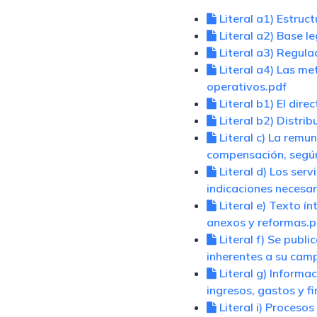
Literal a1) Estruc
Literal a2) Base le
Literal a3) Regula
Literal a4) Las me
operativos.pdf
Literal b1) El dire
Literal b2) Distrib
Literal c) La remu
compensación, según
Literal d) Los serv
indicaciones necesar
Literal e) Texto ín
anexos y reformas.p
Literal f) Se publi
inherentes a su cam
Literal g) Informa
ingresos, gastos y f
Literal i) Proceso