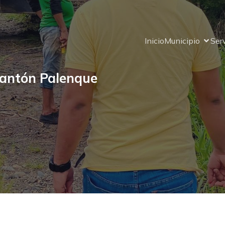
Inicio
Municipio
Ser
Cantón Palenque
Gorbierno Autónomo
scentralizado del Can
Palenque