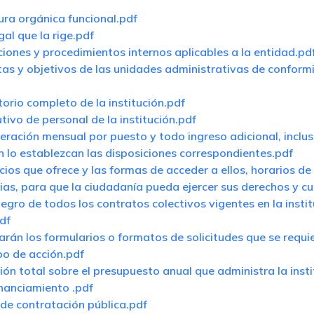
tura orgánica funcional.pdf
gal que la rige.pdf
ciones y procedimientos internos aplicables a la entidad.pd
tas y objetivos de las unidades administrativas de confor
ctorio completo de la institución.pdf
utivo de personal de la institución.pdf
neración mensual por puesto y todo ingreso adicional, inclus
 lo establezcan las disposiciones correspondientes.pdf
icios que ofrece y las formas de acceder a ellos, horarios d
ias, para que la ciudadanía pueda ejercer sus derechos y cu
tegro de todos los contratos colectivos vigentes en la insti
df
carán los formularios o formatos de solicitudes que se requi
po de acción.pdf
ción total sobre el presupuesto anual que administra la inst
inanciamiento .pdf
s de contratación pública.pdf