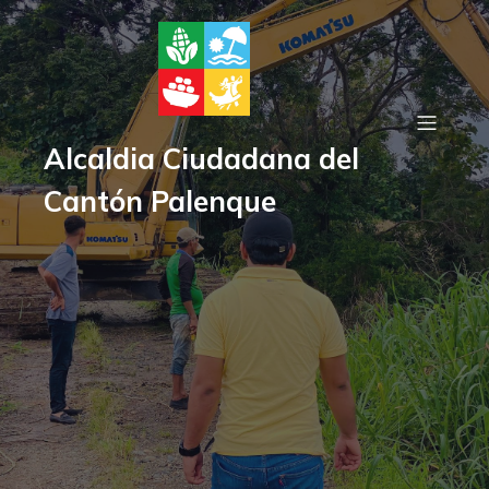
Alcaldia Ciudadana del
Cantón Palenque
Gorbierno Autónomo
Descentralizado del Cantón
Palenque