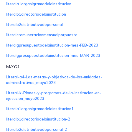
literala1organigramadelainstitucion
literalb1directoriodelainstitucion
literalb2distributivodepersonal
literalcremuneracionmensualporpuesto
literalgpresupuestodelainstitucion-mes-FEB-2023
literalgpresupuestodelainstitucion-mes-MAR-2023
MAYO
Literal-a4-Las-metas-y-objetivos-de-las-unidades-
administrativas_mayo2023
Literal-k-Planes-y-programas-de-la-institucion-en-
ejecucion_mayo2023
literala1organigramadelainstitucion1
literalb1directoriodelainstitucion-2
literalb2distributivodepersonal-2