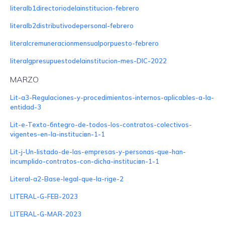
literalb1directoriodelainstitucion-febrero
literalb2distributivodepersonal-febrero
literalcremuneracionmensualporpuesto-febrero
literalgpresupuestodelainstitucion-mes-DIC-2022
MARZO
Lit-a3-Regulaciones-y-procedimientos-internos-aplicables-a-la-
entidad-3
Lit-e-Texto-бntegro-de-todos-los-contratos-colectivos-
vigentes-en-la-instituciвn-1-1
Lit-j-Un-listado-de-las-empresas-y-personas-que-han-
incumplido-contratos-con-dicha-instituciвn-1-1
Literal-a2-Base-legal-que-la-rige-2
LITERAL-G-FEB-2023
LITERAL-G-MAR-2023