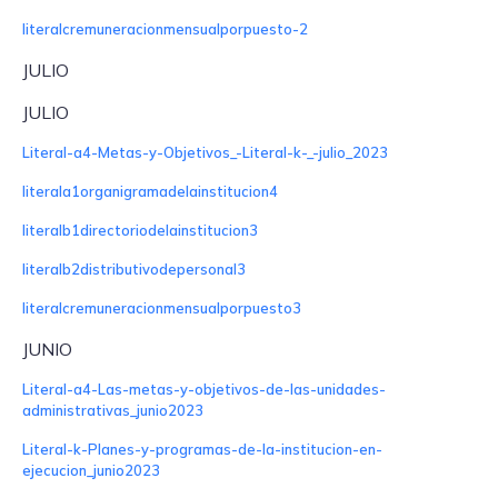
literalcremuneracionmensualporpuesto-2
JULIO
JULIO
Literal-a4-Metas-y-Objetivos_-Literal-k-_-julio_2023
literala1organigramadelainstitucion4
literalb1directoriodelainstitucion3
literalb2distributivodepersonal3
literalcremuneracionmensualporpuesto3
JUNIO
Literal-a4-Las-metas-y-objetivos-de-las-unidades-
administrativas_junio2023
Literal-k-Planes-y-programas-de-la-institucion-en-
ejecucion_junio2023