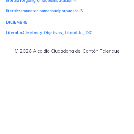
literala1organigramadelainstitucion-4
literalcremuneracionmensualporpuesto-5
DICIEMBRE
Literal-a4-Metas-y-Objetivos_-Literal-k-_-DIC
© 2026 Alcaldia Ciudadana del Cantón Palenque