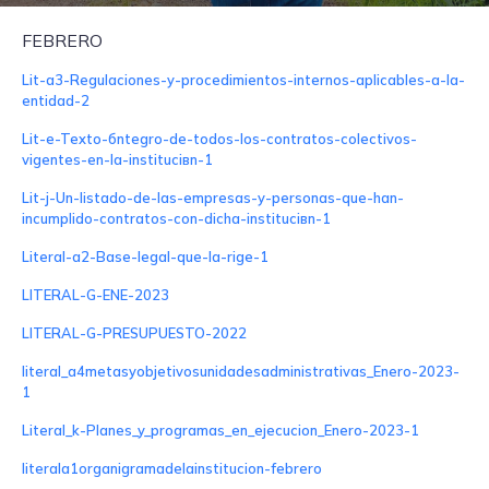
FEBRERO
Lit-a3-Regulaciones-y-procedimientos-internos-aplicables-a-la-
entidad-2
Lit-e-Texto-бntegro-de-todos-los-contratos-colectivos-
vigentes-en-la-instituciвn-1
Lit-j-Un-listado-de-las-empresas-y-personas-que-han-
incumplido-contratos-con-dicha-instituciвn-1
Literal-a2-Base-legal-que-la-rige-1
LITERAL-G-ENE-2023
LITERAL-G-PRESUPUESTO-2022
literal_a4metasyobjetivosunidadesadministrativas_Enero-2023-
1
Literal_k-Planes_y_programas_en_ejecucion_Enero-2023-1
literala1organigramadelainstitucion-febrero